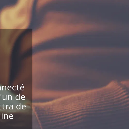
nnecté
l'un de
ttra de
aine